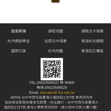
圖書薦購
課程地圖
課務法令規章
校內獎助學金
註冊法令規章
東海校友服務
國際交換
校內地圖
東海招生專區
TEL:(04)23590121 轉 36900
專線:(04)23508529
Email:
educator@ thu.edu.tw
40704 台中市西屯區臺灣大道四段1727號 教育研究所
如欲寄送郵局快捷或宅即便，地址請打：台中市西屯區臺灣大
道四段1727號 東海大學教育研究所（東大附中行政大樓六樓）