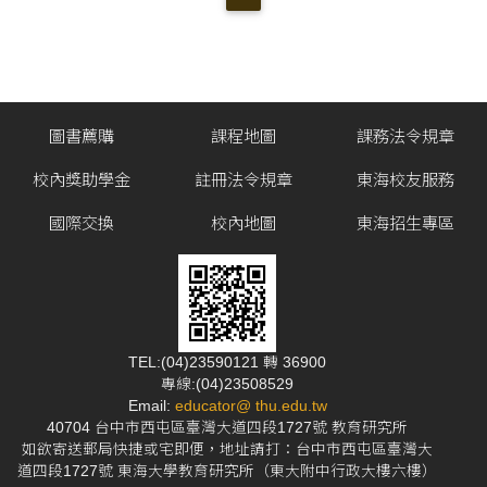
圖書薦購
課程地圖
課務法令規章
校內獎助學金
註冊法令規章
東海校友服務
國際交換
校內地圖
東海招生專區
TEL:(04)23590121 轉 36900
專線:(04)23508529
Email:
educator@ thu.edu.tw
40704 台中市西屯區臺灣大道四段1727號 教育研究所
如欲寄送郵局快捷或宅即便，地址請打：台中市西屯區臺灣大
道四段1727號 東海大學教育研究所（東大附中行政大樓六樓）