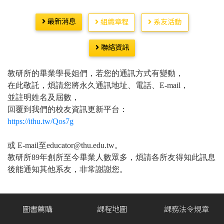
最新消息
組織章程
系友活動
聯絡資訊
教研所的畢業學長姐們，若您的通訊方式有變動，
在此敬託，煩請您將永久通訊地址、電話、E-mail，
並註明姓名及屆數，
回覆到我們的校友資訊更新平台：
https://ithu.tw/Qos7g
或 E-mail至educator@thu.edu.tw。
教研所89年創所至今畢業人數眾多，煩請各所友得知此訊息
後能通知其他系友，非常謝謝您。
圖書薦購
課程地圖
課務法令規章