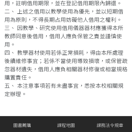
用，註明借用期限，並在登記借用期限內歸還。
二、 上述之借用以教學使用為優先，並以短期借
用為原則，不得長期占用妨礙他人借用之權利。
三、 因教學、研究使用借用儀器器材應獲得本所
教師同意後借用，借用人應負保管之責並謹慎使
用。
四、 教學器材使用若係正常損耗，得由本所處理
後續維修事宜；若係不當使用導致損壞，或保管疏
忽器材遺失，借用人應負相關器材修復或相當規格
購置責任。
五、 本注意事項若有未盡事宜，悉按本校相關規
定辦理。
圖書薦購
課程地圖
課務法令規章