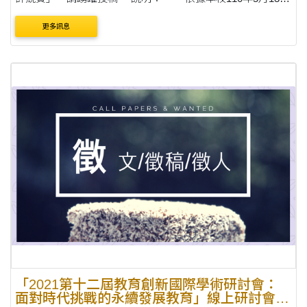
臺中大學英語字第1103060317號函（諒達）辦理。 二、為配
更多訊息
合行政院2030雙語國家政策，強化國小職前教師各領....
「2021第十二屆教育創新國際學術研討會：
面對時代挑戰的永續發展教育」線上研討會徵