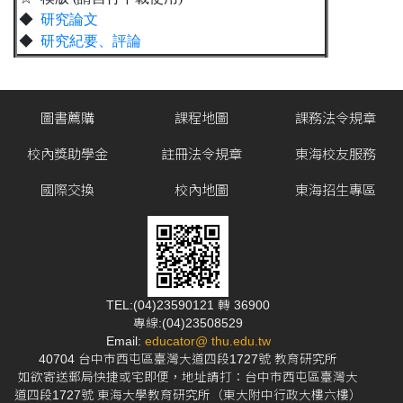
◆
研究論文
◆
研究紀要、評論
圖書薦購
課程地圖
課務法令規章
校內獎助學金
註冊法令規章
東海校友服務
國際交換
校內地圖
東海招生專區
TEL:(04)23590121 轉 36900
專線:(04)23508529
Email:
educator@ thu.edu.tw
40704 台中市西屯區臺灣大道四段1727號 教育研究所
如欲寄送郵局快捷或宅即便，地址請打：台中市西屯區臺灣大
道四段1727號 東海大學教育研究所（東大附中行政大樓六樓）