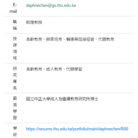
E-
daphnechen@go.thu.edu.t
w
mail
職
助理教授
稱
授
高齡教育、師資培育、輔導與班級經營、代間教育
課
領
域
研
高齡教育、成人教育、代間學習
究
專
長
最
國立中正大學成人及繼續教育研究所博士
高
學
歷
學
https://resume.thu.edu.tw/portfolio/main/daphnechen/B00
術