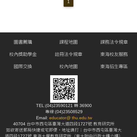
自行訂定。 第四條 各學院學術研究成果獎學金實施細則，經院
1
務會議通過後送學務處核定。 第五條 申請日期由各學院學術研
究成果獎學金實施細則自行訂定。 第六條 本辦法經獎助學金委
員會通過，報行政會議核定後實施，修正時亦同。 社會科學院
學生學術研究成果獎學金實施細則 89 年 3 月 31 日院
圖書薦購
課程地圖
課務法令規章
校內獎助學金
註冊法令規章
東海校友服務
國際交換
校內地圖
東海招生專區
TEL:(04)23590121 轉 36900
專線:(04)23508529
Email:
educator@ thu.edu.tw
40704 台中市西屯區臺灣大道四段1727號 教育研究所
如欲寄送郵局快捷或宅即便，地址請打：台中市西屯區臺灣大
道四段1727號 東海大學教育研究所（東大附中行政大樓六樓）