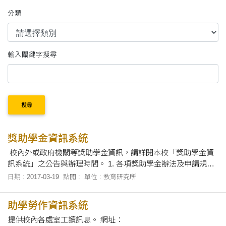
分類
輸入關鍵字搜尋
搜尋
獎助學金資訊系統
校內外或政府機關等獎助學金資訊，請詳閱本校「獎助學金資
訊系統」之公告與辦理時間。 1. 各項獎助學金辦法及申請規定
請向承辦該項獎學金之單位提出申請。 2. 獎助學金申請時間請
日期 : 2017-03-19
點閱 :
單位 : 教育研究所
依學校指定時間內辦理，逾期不受理。 網址：
http://fsis.thu.edu.tw/wwwstud/AFFAIR/MySchS_g.php
助學勞作資訊系統
提供校內各處室工讀訊息。 網址：