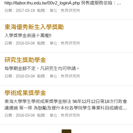
http://tlabor.thu.edu.tw/00v2_loginA.php 勞教處服務信箱：
labor@thu.edu.tw 勞教處服務電話： 04-23590121#28613
日期 : 2017-03-19
點閱 :
單位 : 教育研究所
東海優秀新生入學獎勵
入學獎學金高達十萬喔!!
日期 : 2016-03-04
點閱 :
單位 : 教育研究所
研究生獎助學金
每學期金額不定，凡研究生均可申請。
日期 : 2016-03-04
點閱 :
單位 : 教育研究所
學術成果獎學金
東海大學學生學術成果獎學金辦法 96年12月12日第18次行政會
議通過 第一條 為鼓勵及提升本校各學院學生專業科目成績或學
術研究成果，特訂定本辦法 第二條 申請對象：限各院系大學部
日期 : 2016-03-04
點閱 :
單位 : 教育研究所
及碩、博士班學生。 第三條 每學年各學院之學術研究成果總金
額依學校預算訂定之。獎學金發給對象及其遴選方式由各學院