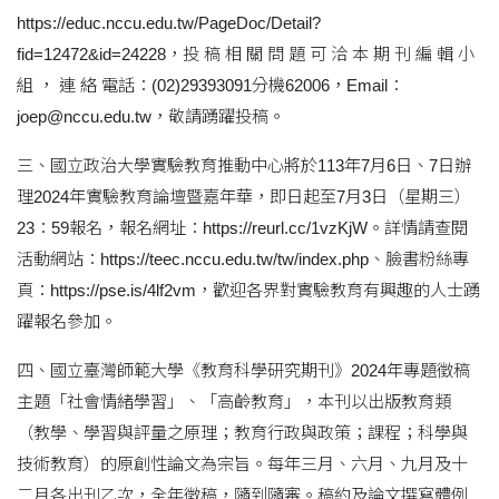
https://educ.nccu.edu.tw/PageDoc/Detail?
fid=12472&id=24228，投 稿 相 關 問 題 可 洽 本 期 刊 編 輯 小
組 ， 連 絡 電話：(02)29393091分機62006，Email：
joep@nccu.edu.tw，敬請踴躍投稿。
三、國立政治大學實驗教育推動中心將於113年7月6日、7日辦
理2024年實驗教育論壇暨嘉年華，即日起至7月3日（星期三）
23：59報名，報名網址：https://reurl.cc/1vzKjW。詳情請查閱
活動網站：https://teec.nccu.edu.tw/tw/index.php、臉書粉絲專
頁：https://pse.is/4lf2vm，歡迎各界對實驗教育有興趣的人士踴
躍報名參加。
四、國立臺灣師範大學《教育科學研究期刊》2024年專題徵稿
主題「社會情緒學習」、「高齡教育」，本刊以出版教育類
（教學、學習與評量之原理；教育行政與政策；課程；科學與
技術教育）的原創性論文為宗旨。每年三月、六月、九月及十
二月各出刊乙次，全年徵稿，隨到隨審。稿約及論文撰寫體例