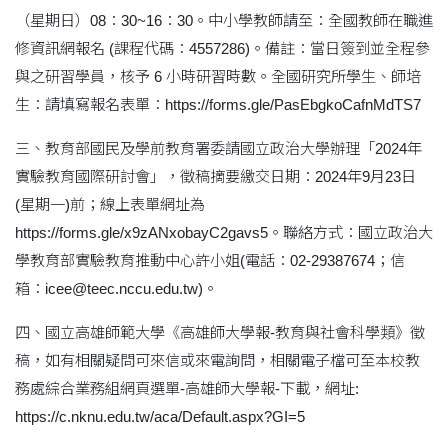
（星期日）08：30~16：30。中小學教師請至：全國教師在職進
修資訊網報名 (課程代碼：4557286)。備註：當日簽到並全程參
與之研習學員，核予 6 小時研習時數。全國研究所學生、師培
生：請填寫報名表單：https://forms.gle/PasEbgkoCafnMdTS7
三、教育部國民及學前教育署委請國立政治大學辦理「2024年
實驗教育國際研討會」，徵稿摘要繳交日期：2024年9月23日
(星期一)前；線上表單網址為
https://forms.gle/x9zANxobayC2gavs5。聯絡方式：國立政治大
學教育部實驗教育推動中心許小姐(電話：02-29387674；信
箱：icee@teec.nccu.edu.tw)。
四、國立高雄師範大學《高雄師大學報-教育與社會科學類》徵
稿，如有相關疑問可來信或來電詢問，相關電子檔可至本校教
務處綜合業務組網頁選單-高雄師大學報-下載，網址:
https://c.nknu.edu.tw/aca/Default.aspx?GI=5