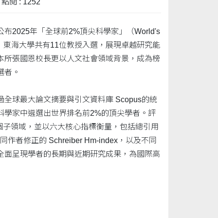
點閱 : 1252
2025年「全球前2%頂尖科學家」（World's
ts）榜單，東海大學共有11位教授入選，展現卓越研究能
本所張國恩校長更以人文社會領域背景，成為榜
選者。
全球最大論文摘要與引文資料庫 Scopus的統
科學家中遴選出世界排名前2%的頂尖學者。評
4個子領域，並以六大核心指標衡量，包括總引用
、共同作者修正的 Schreiber Hm-index，以及不同
全面呈現學者的長期與近期研究成果，為國際高