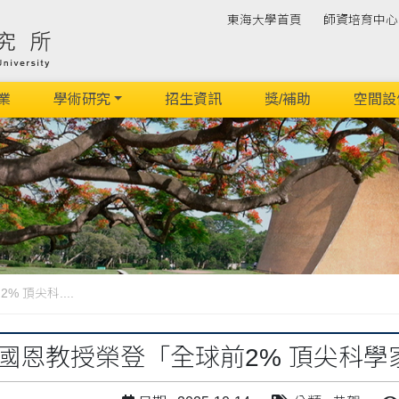
東海大學首頁
師資培育中心
業
學術研究
招生資訊
獎/補助
空間設
 頂尖科....
張國恩教授榮登「全球前2% 頂尖科學