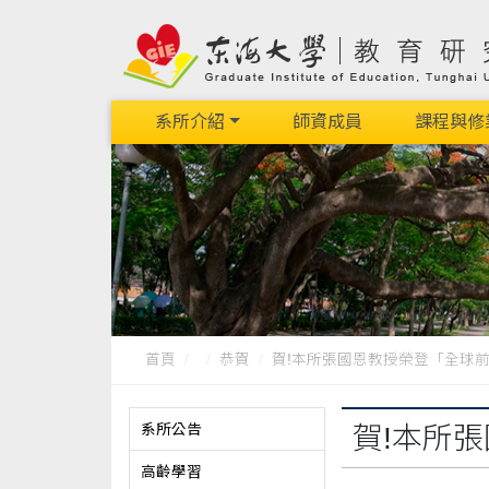
系所介紹
師資成員
課程與修
首頁
恭賀
賀!本所張國恩教授榮登「全球前2%
系所公告
賀!本所
高齡學習