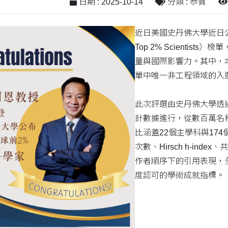
日期 : 2025-10-14
分類 : 恭賀
近日美國史丹佛大學近日公布
Top 2% Scientis
量與國際影響力。其中，
單中唯一非工程領域的入
此次評選由史丹佛大學透過
計數據進行，從數百萬名
比涵蓋22個主學科與17
次數、Hirsch h-index
作者順序下的引用表現，
度認可的學術成就指標。