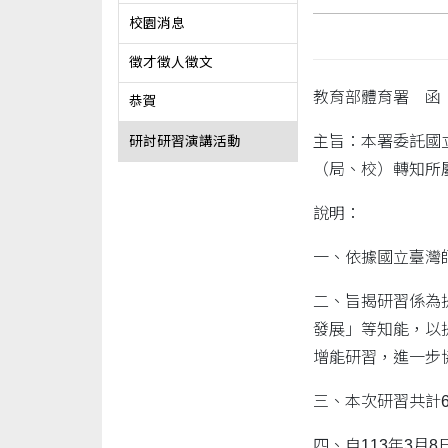
校園消息
徵才徵人徵文
教育部體育署 函
恭賀
主旨：本署委託國
研討研習演講活動
（局、校）轉知所
說明：
一、依據國立臺灣師範
二、旨揭研習係為
發展」等知能，以
增能研習，進一步
三、本次研習共計
四、自113年3月