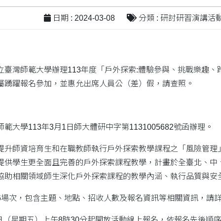
日期 : 2024-03-08
分類 : 研討研習演講活
立臺灣師範大學辦理113年度「戶外探索:體驗參與、挑戰樂趣
屬踴躍報名參加，並惠允出席人員公（差）假，請查照。
大學113年3月1日師大體研中字第1131005682號函辦理。
提升師資培育生和在職教師執行戶外探索教學課程之「風險管理
提供學生更全面且完善的戶外探索課程教學，計畫於全臺北、中
協助相關領域師生深化戶外探索課程的教學內涵、執行品質與安
6場次，包含主題、地點、招收人數及報名資訊等相關資訊，請
8日（星期五）上午8時30分起開放活動線上報名，依報名先後順