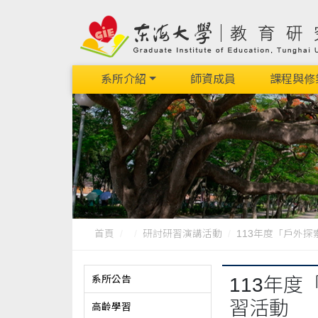
系所介紹
師資成員
課程與修
首頁
研討研習演講活動
113年度「戶外探索
系所公告
113年
習活動
高齡學習