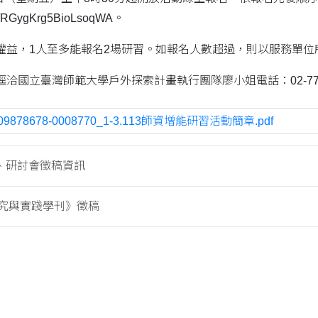
gle/RGygKrg5BioLsoqWA。
權益，1人至多能報名2場研習。如報名人數超過，則以服務單位
國立臺灣師範大學戶外探索計畫執行團隊廖小姐電話：02-774968
09878678-0008770_1-3.113師資增能研習活動簡章.pdf
、研討會徵稿資訊
究與實踐學刊》徵稿