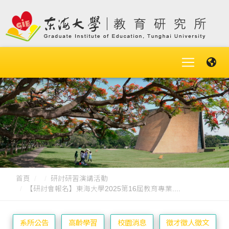
首頁
研討研習演講活動
【研討會報名】東海大學2025第16屆教育專業....
系所公告
高齡學習
校園消息
徵才徵人徵文