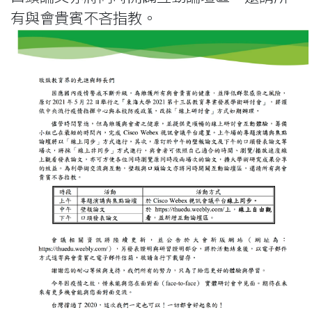
有與會貴賓不吝指教。