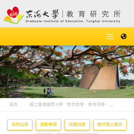
首頁
國立暨南國際大學「教育政策、教育領導、....
系所公告
高齡學習
校園消息
徵才徵人徵文