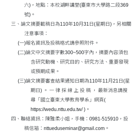
六)，地點：本校湖畔講堂(臺東市大學路二段369
號)。
三、
論文摘要截稿日為110年10月31日(星期日)，另相關
注意事項：
(一)
報名資訊及投稿格式請參照附件。
(二)
論文中文摘要字數300~500字內，摘要內容須包
含研究動機、研究目的、研究方法、重要發現
或預期成果。
(三)
論文摘要審查結果通知日期為110年11月21日(星
期日) 。 一 律 採 線 上 投 稿 ， 最新消息請搜
尋「國立臺東大學教育學系」網頁(
https://wedu.nttu.edu.tw/ )。
四、
聯絡資訊：陳雅柔小姐，手機：0981-515910，投
稿信箱：nttueduseminar@gmail.com。