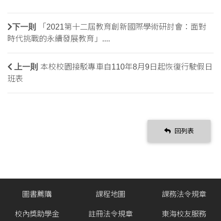
下一則
「2021第十二屆教育創新國際學術研討會：面對
時代挑戰的永續發展教育」....
上一則
本校校園接駁專車自110年8月9日起恢復行駛假日
班表
回列表
圖書薦購
課程地圖
課務法令規章
校內獎助學金
註冊法令規章
東海校友服務