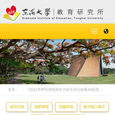
首頁
「2021年學校課程與地方創生研討會暨44屆課....
系所公告
高齡學習
校園消息
徵才徵人徵文