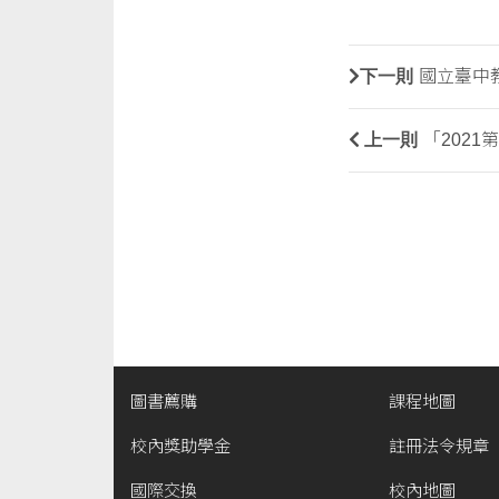
下一則
國立臺中教
上一則
「202
圖書薦購
課程地圖
校內獎助學金
註冊法令規章
國際交換
校內地圖