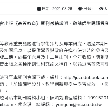
日期 : 2021-08-26
分類 :
點閱
會出版《高等教育》期刊徵稿說明，敬請師生踴躍投
等教育重要議題進行學術探討及專業研究，透過本期
及相關訊息，以提供學界與政府在進行決策時的參考
版二期，於每年六月及十二月出刊，全年收稿，隨到
曾出版之各種原創性研究論文稿件，以論述高等教育
本期刊官網下載，網址：http://jrs.edubook.com
題：「前瞻課程設計、教學創新與學生學習成效」，徵稿
）。
可洽本期刊編輯小組，陳姵彣助理編輯： 109152010@
gmail.com、侯永琪 總編輯： yungchi@nccu.edu.tw