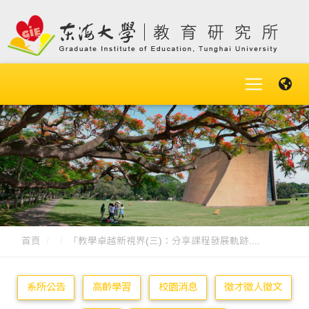
首頁
「教學卓越新視界(三)：分享課程發展軌跡....
系所公告
高齡學習
校園消息
徵才徵人徵文