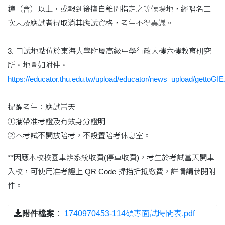
鐘（含）以上，或報到後擅自離開指定之等候場地，經唱名三
次未及應試者得取消其應試資格，考生不得異議。
3. 口試地點位於東海大學附屬高級中學行政大樓六樓教育研究
所。地圖如附件。
https://educator.thu.edu.tw/upload/educator/news_upload/gettoGIE
提醒考生：應試當天
①攜帶准考證及有效身分證明
②本考試不開放陪考，不設置陪考休息室。
**因應本校校園車辨系統收費(停車收費)，考生於考試當天開車
入校，可使用准考證上 QR Code 掃描折抵繳費，詳情請參閱附
件。
附件檔案
：
1740970453-114碩專面試時間表.pdf