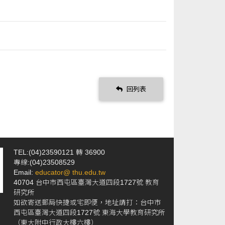
回列表
TEL:(04)23590121 轉 36900
專線:(04)23508529
Email:
educator@ thu.edu.tw
40704 台中市西屯區臺灣大道四段1727號 教育
研究所
如欲寄送郵局快捷或宅即便，地址請打：台中市
西屯區臺灣大道四段1727號 東海大學教育研究所
（東大附中行政大樓六樓）