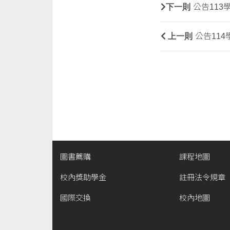
下一則
公告11
上一則
公告11
圖書薦購
課程地圖
校內獎助學金
註冊法令規章
國際交換
校內地圖