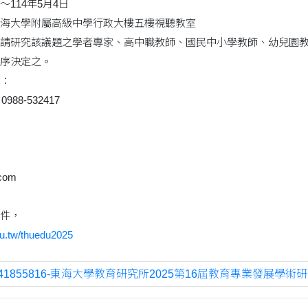
114年5月4日
海大學附屬高級中學行政大樓五樓視聽教室
請研究該議題之學者專家、高中職教師、國民中小學教師、幼兒園教
序決定之。
：
988-532417
.com
件，
thu.tw/thuedu2025
741855816-東海大學教育研究所2025第16屆教育專業發展學術研