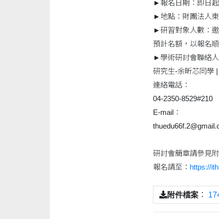
►報名日期：即日起～
►地點：財團法人東
►研習對象人數：邀
預計名額，以報名順
►學術研討會聯絡人
研究生-余昕芯同學 | 0
連絡電話：
04-2350-8529#210
E-mail：
thuedu66f.2@gmail
研討會簡章請參見附
報名請至：
https://i
附件檔案
：
1