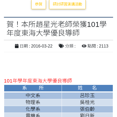
恭賀
研討研習演講活動
賀！本所趙星光老師榮獲101學
年度東海大學優良導師
日期 : 2016-03-22
分類 :
點閱 : 2113
101
年學年度東海大學優良導師
系 所
姓 名
中文系
呂珍玉
物理系
吳桂光
化學系
張伯齡
電機系
劉日新