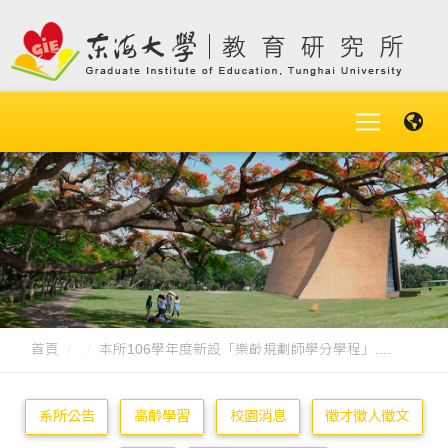
首頁
本所106學年度新設「樂齡規劃師學分學程」....
系所公告
高齡學習
校園消息
徵才徵人徵文