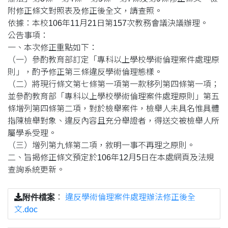
附修正條文對照表及修正後全文，請查照。
依據：本校106年11月21日第157次教務會議決議辦理。
公告事項：
一、本次修正重點如下：
（一）參酌教育部訂定「專科以上學校學術倫理案件處理原
則」，酌予修正第三條違反學術倫理態樣。
（二）將現行條文第七條第一項第一款移列第四條第一項；
並參酌教育部「專科以上學校學術倫理案件處理原則」第五
條增列第四條第二項，對於檢舉案件，檢舉人未具名惟具體
指陳檢舉對象、違反內容且充分舉證者，得送交被檢舉人所
屬學系受理。
（三）增列第九條第二項，敘明一事不再理之原則。
二、旨揭修正條文預定於106年12月5日在本處網頁及法規
查詢系統更新。
附件檔案
：
違反學術倫理案件處理辦法修正後全
文.doc