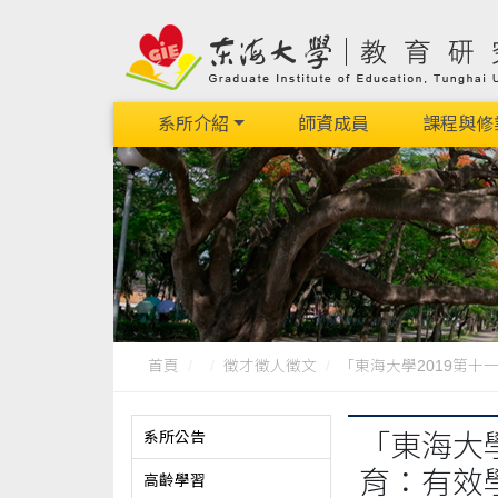
系所介紹
師資成員
課程與修
首頁
徵才徵人徵文
「東海大學2019第十一
系所公告
「東海大
育：有效
高齡學習