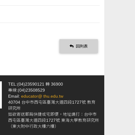
回列表
TEL:(04)23590121 轉 36900
專線:(04)23508529
Email:
educator@ thu.edu.tw
40704 台中市西屯區臺灣大道四段1727號 教育
研究所
如欲寄送郵局快捷或宅即便，地址請打：台中市
西屯區臺灣大道四段1727號 東海大學教育研究所
（東大附中行政大樓六樓）