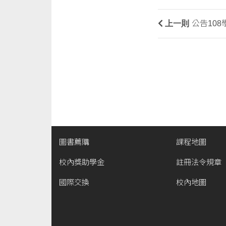
上一則
公告10
圖書薦購
課程地圖
校內獎助學金
註冊法令規章
國際交換
校內地圖