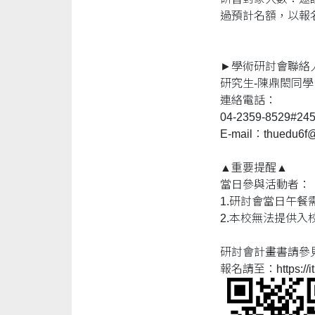
過預計名額，以報
►學術研討會聯絡
研究生-陳鼎閎同學 | 
連絡電話：
04-2359-8529#24
E-mail：thuedu6f
▲重要提醒▲
當日參與活動者：
1.研討會當日午
2.本校無法提供
研討會計畫書請參
報名請至：https://it