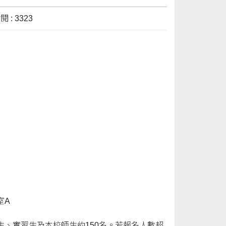
 : 3323
室A
、實習生及本校師生約150名。若報名人數超