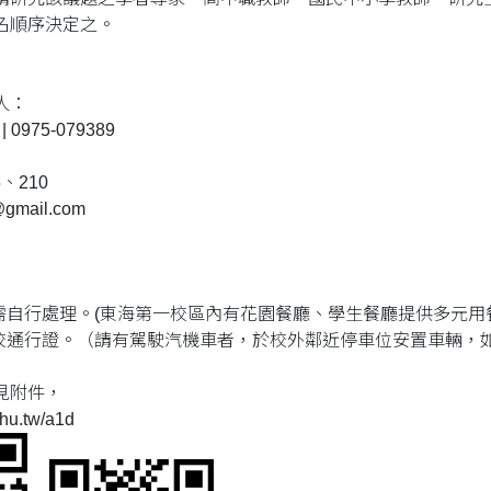
名順序決定之。
人：
0975-079389
5、210
@gmail.com
餐需自行處理。(東海第一校區內有花園餐廳、學生餐廳提供多元用
入校通行證。（請有駕駛汽機車者，於校外鄰近停車位安置車輛，
見附件，
hu.tw/a1d