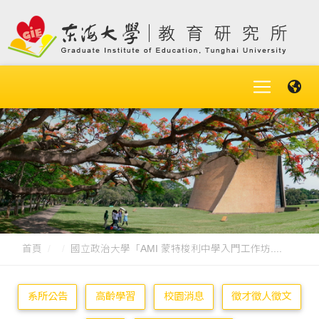
首頁
國立政治大學「AMI 蒙特梭利中學入門工作坊....
系所公告
高齡學習
校園消息
徵才徵人徵文