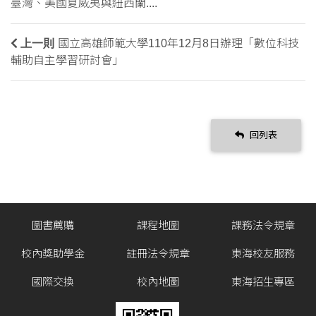
臺灣、美國夏威夷與紐西蘭....
上一則
國立高雄師範大學110年12月8日辦理「數位科技
輔助自主學習研討會」
回列表
圖書薦購
課程地圖
課務法令規章
校內獎助學金
註冊法令規章
東海校友服務
國際交換
校內地圖
東海招生專區