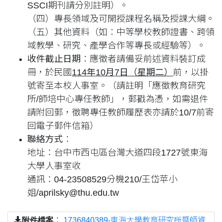
SSCI期刊請分別註明）。
（四）專長領域及可開授課程名稱及授課大綱。
（五）其他資料（如：中等學校教師證書、跨領
域教學、研究、產學合作等專長或經驗等）。
收件截止日期
：應徵者請備妥前述資料裝訂成
冊，於民國
1
14
年10
月
7
日（星期二
）
前，以掛
號寄至本校人事室。（請註明「應徵教育研究
所/師培中心專任教師」，郵戳為憑，如需退件
請附回郵，徵聘專任教師履歷表亦請於10/7前寄
回電子郵件信箱）
聯絡方式
：
地址：台中市西屯區台灣大道四段1727號東海
大學人事室收
通訊：04-23508529分機210/王岱苹小
姐
/aprilsky@thu.edu.tw
附件檔案
：
1736840389-東海大學教育研究所暨師資