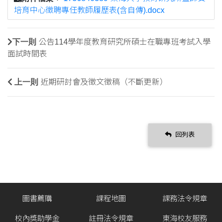
培育中心徵聘專任教師履歷表(含自傳).docx
下一則
公告114學年度教育研究所碩士在職專班考試入學
面試時間表
上一則
近期研討會及徵文徵稿（不斷更新）
回列表
圖書薦購
課程地圖
課務法令規章
校內獎助學金
註冊法令規章
東海校友服務