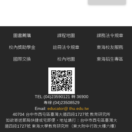
圖書薦購
課程地圖
課務法令規章
校內獎助學金
註冊法令規章
東海校友服務
國際交換
校內地圖
東海招生專區
TEL:(04)23590121 轉 36900
專線:(04)23508529
Email:
educator@ thu.edu.tw
40704 台中市西屯區臺灣大道四段1727號 教育研究所
如欲寄送郵局快捷或宅即便，地址請打：台中市西屯區臺灣大
道四段1727號 東海大學教育研究所（東大附中行政大樓六樓）