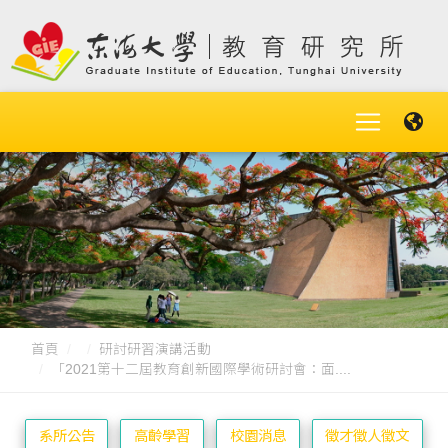
首頁
研討研習演講活動
「2021第十二屆教育創新國際學術研討會：面....
系所公告
高齡學習
校園消息
徵才徵人徵文