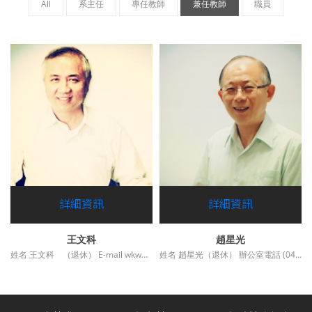
All
系主任
專任教師
兼任教師
職員
詳細資訊
詳細資訊
王文科
趙星光
姓名 王文科 （退休） E-mail wkw@thu.edu.tw ....
姓名 趙星光（退休） 辦公室電話 (04)23590121-36900*205 傳真 (04) 2358....